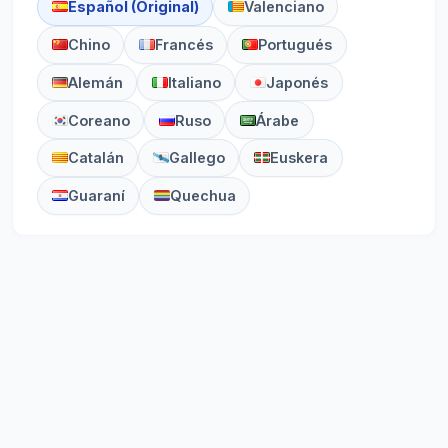
Español (Original)
Valenciano
Chino
Francés
Portugués
Alemán
Italiano
Japonés
Coreano
Ruso
Árabe
Catalán
Gallego
Euskera
Guaraní
Quechua