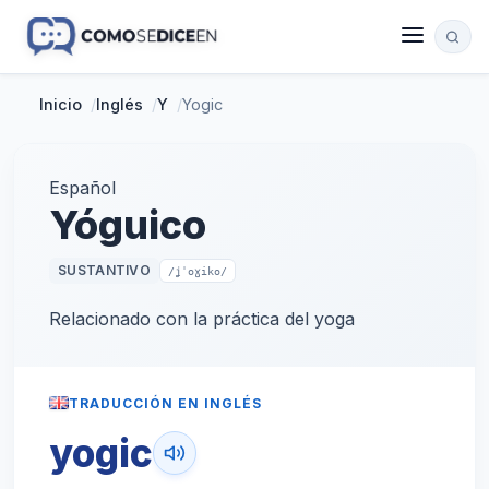
Inicio
/
Inglés
/
Y
/
Yogic
Español
Yóguico
SUSTANTIVO
/ʝˈoɣiko/
Relacionado con la práctica del yoga
TRADUCCIÓN EN INGLÉS
yogic