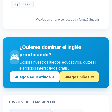
/jˈɒɡɪk/
✍️
¿Ves un error o conoces otra forma? Sugerir
¿Quieres dominar el inglés
practicando?
🎮
Explora nuestros juegos educativos, quizes i
ejercicios interactivos gratis.
Juegos educativos ➔
Juegos niños 🎨
DISPONIBLE TAMBIÉN EN: