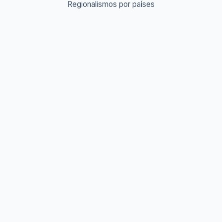
Regionalismos por países
Diccionario Urbano & Slang 🔥
Abreviaturas A-Z
Acrónimos y Siglas
Gentilicios del mundo
Prefijos y Sufijos
Aprende idiomas
Aprende Vocabulario
Aprender inglés
Aprender francés
Aprender alemán
Aprender italiano
Aprender portugués