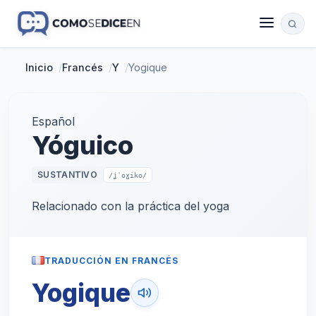
Inicio
/
Francés
/
Y
/
Yogique
Español
Yóguico
SUSTANTIVO
/ʝˈoɣiko/
Relacionado con la práctica del yoga
TRADUCCIÓN EN FRANCÉS
Yogique