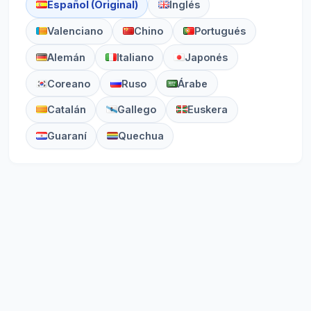
Español (Original)
Inglés
Valenciano
Chino
Portugués
Alemán
Italiano
Japonés
Coreano
Ruso
Árabe
Catalán
Gallego
Euskera
Guaraní
Quechua