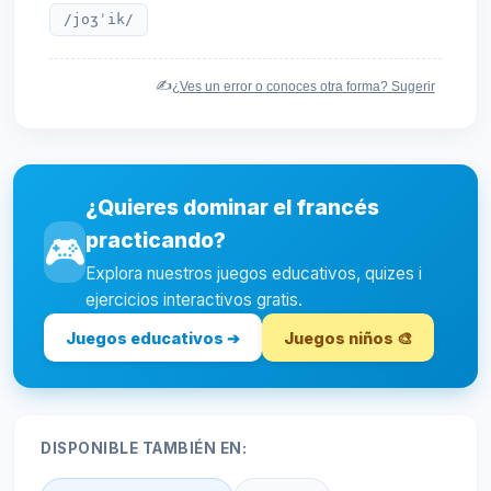
/joʒˈik/
✍️
¿Ves un error o conoces otra forma? Sugerir
¿Quieres dominar el francés
practicando?
🎮
Explora nuestros juegos educativos, quizes i
ejercicios interactivos gratis.
Juegos educativos ➔
Juegos niños 🎨
DISPONIBLE TAMBIÉN EN: