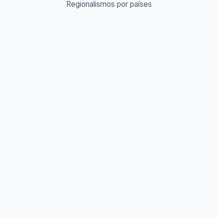
Regionalismos por países
Diccionario Urbano & Slang 🔥
Abreviaturas A-Z
Acrónimos y Siglas
Gentilicios del mundo
Prefijos y Sufijos
Aprende idiomas
Aprende Vocabulario
Aprender inglés
Aprender francés
Aprender alemán
Aprender italiano
Aprender portugués