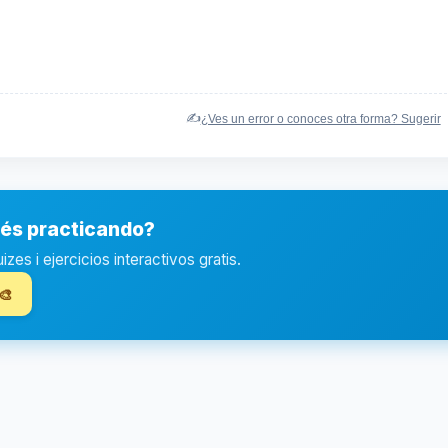
✍️
¿Ves un error o conoces otra forma? Sugerir
ués practicando?
es i ejercicios interactivos gratis.
🎨