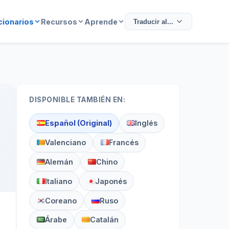
cionarios
Recursos
Aprende
Traducir al...
DISPONIBLE TAMBIÉN EN:
Español (Original)
Inglés
Valenciano
Francés
Alemán
Chino
Italiano
Japonés
Coreano
Ruso
Árabe
Catalán