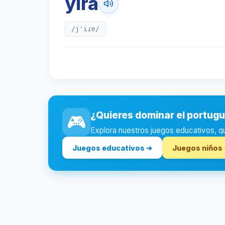
yira
/jˈiɾɐ/
¿Quieres dominar el portug
🎮
Explora nuestros juegos educativos, quiz
Juegos educativos ➔
Juegos niños 