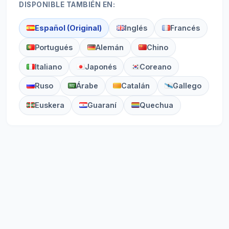
DISPONIBLE TAMBIÉN EN:
Español (Original)
Inglés
Francés
Portugués
Alemán
Chino
Italiano
Japonés
Coreano
Ruso
Árabe
Catalán
Gallego
Euskera
Guaraní
Quechua