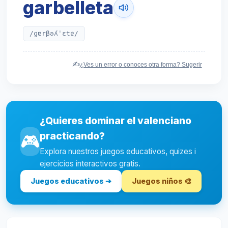
garbelleta
/ɡɐrβəʎˈɛtɐ/
✍️
¿Ves un error o conoces otra forma? Sugerir
¿Quieres dominar el valenciano
practicando?
🎮
Explora nuestros juegos educativos, quizes i
ejercicios interactivos gratis.
Juegos educativos ➔
Juegos niños 🎨