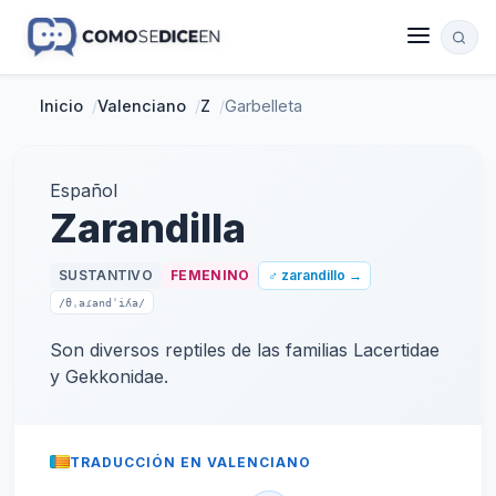
Inicio
/
Valenciano
/
Z
/
Garbelleta
Español
Zarandilla
SUSTANTIVO
FEMENINO
♂ zarandillo →
/θˌaɾandˈiʎa/
Son diversos reptiles de las familias Lacertidae
y Gekkonidae.
TRADUCCIÓN EN VALENCIANO