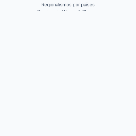
Regionalismos por países
Diccionario Urbano & Slang 🔥
Abreviaturas A-Z
Acrónimos y Siglas
Gentilicios del mundo
Prefijos y Sufijos
Aprende idiomas
Aprende Vocabulario
Aprender inglés
Aprender francés
Aprender alemán
Aprender italiano
Aprender portugués