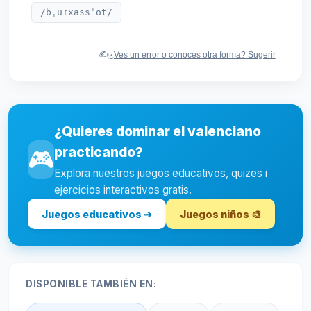
/bˌuɾxassˈot/
✍️
¿Ves un error o conoces otra forma? Sugerir
¿Quieres dominar el valenciano
practicando?
🎮
Explora nuestros juegos educativos, quizes i
ejercicios interactivos gratis.
Juegos educativos ➔
Juegos niños 🎨
DISPONIBLE TAMBIÉN EN: