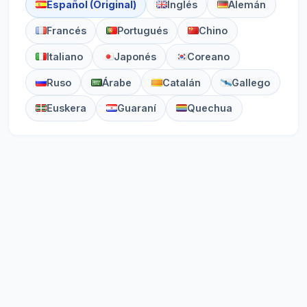
Español (Original)
Inglés
Alemán
Francés
Portugués
Chino
Italiano
Japonés
Coreano
Ruso
Árabe
Catalán
Gallego
Euskera
Guaraní
Quechua