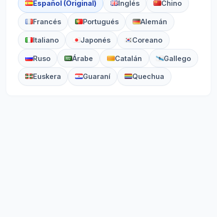
Español (Original)
Inglés
Chino
Francés
Portugués
Alemán
Italiano
Japonés
Coreano
Ruso
Árabe
Catalán
Gallego
Euskera
Guaraní
Quechua