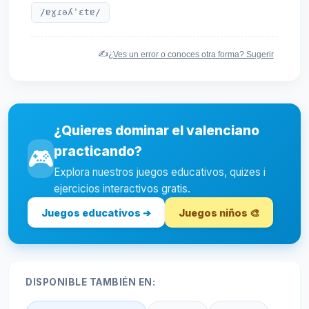
/ɐɣɾəʎˈɛtɐ/
✍️
¿Ves un error o conoces otra forma? Sugerir
¿Quieres dominar el valenciano
practicando?
🎮
Explora nuestros juegos educativos, quizes i
ejercicios interactivos gratis.
Juegos educativos ➔
Juegos niños 🎨
DISPONIBLE TAMBIÉN EN: