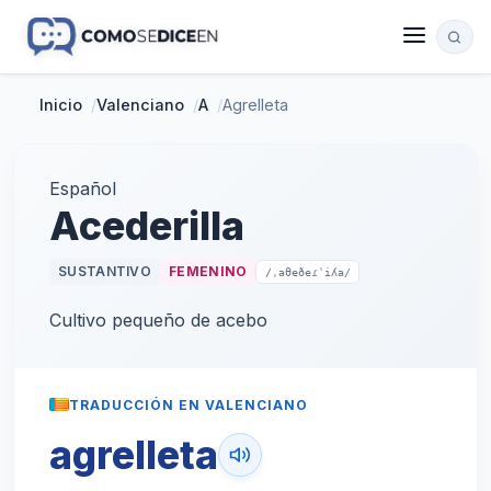
Inicio
/
Valenciano
/
A
/
Agrelleta
Español
Acederilla
SUSTANTIVO
FEMENINO
/ˌaθeðeɾˈiʎa/
Cultivo pequeño de acebo
TRADUCCIÓN EN VALENCIANO
agrelleta