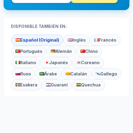
DISPONIBLE TAMBIÉN EN:
Español (Original)
Inglés
Francés
Portugués
Alemán
Chino
Italiano
Japonés
Coreano
Ruso
Árabe
Catalán
Gallego
Euskera
Guaraní
Quechua