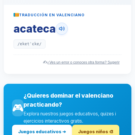
TRADUCCIÓN EN VALENCIANO
acateca
/ɐkɐtˈɛkɐ/
✍️
¿Ves un error o conoces otra forma? Sugerir
¿Quieres dominar el valenciano
practicando?
🎮
Explora nuestros juegos educativos, quizes i
ejercicios interactivos gratis.
Juegos educativos ➔
Juegos niños 🎨