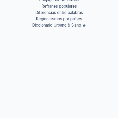
Refranes populares
Diferencias entre palabras
Regionalismos por países
Diccionario Urbano & Slang 🔥
Abreviaturas A-Z
Acrónimos y Siglas
Gentilicios del mundo
Prefijos y Sufijos
Aprende idiomas
Aprende Vocabulario
Aprender inglés
Aprender francés
Aprender alemán
Aprender italiano
Aprender portugués