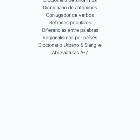
Diccionario de sinónimos
Diccionario de antónimos
Conjugador de verbos
Refranes populares
Diferencias entre palabras
Regionalismos por países
Diccionario Urbano & Slang 🔥
Abreviaturas A-Z
Acrónimos y Siglas
Gentilicios del mundo
Prefijos y Sufijos
Aprende idiomas
Aprende Vocabulario
Aprender inglés
Aprender francés
Aprender alemán