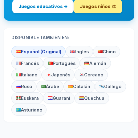
Juegos educativos ➔
Juegos niños 🎨
DISPONIBLE TAMBIÉN EN:
Español (Original)
Inglés
Chino
Francés
Portugués
Alemán
Italiano
Japonés
Coreano
Ruso
Árabe
Catalán
Gallego
Euskera
Guaraní
Quechua
Asturiano