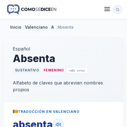
Inicio
/
Valenciano
/
A
/
Absenta
Español
Absenta
SUSTANTIVO
FEMENINO
/aβsˈɛnta/
Alfabeto de claves que abrevian nombres
propios
TRADUCCIÓN EN VALENCIANO
absenta