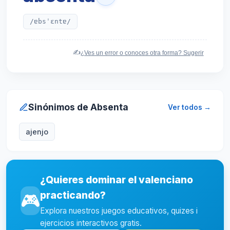
/ɐbsˈɛntɐ/
✍️
¿Ves un error o conoces otra forma? Sugerir
Sinónimos de Absenta
Ver todos →
ajenjo
¿Quieres dominar el valenciano
practicando?
🎮
Explora nuestros juegos educativos, quizes i
ejercicios interactivos gratis.