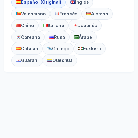
Español (Original)
Inglés
Valenciano
Francés
Alemán
Chino
Italiano
Japonés
Coreano
Ruso
Árabe
Catalán
Gallego
Euskera
Guaraní
Quechua