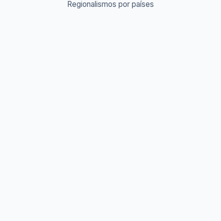
Regionalismos por países
Diccionario Urbano & Slang 🔥
Abreviaturas A-Z
Acrónimos y Siglas
Gentilicios del mundo
Prefijos y Sufijos
Aprende idiomas
Aprende Vocabulario
Aprender inglés
Aprender francés
Aprender alemán
Aprender italiano
Aprender portugués