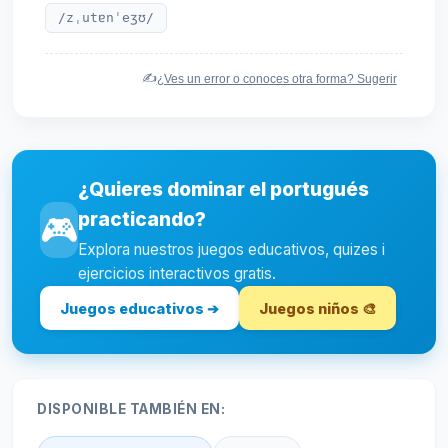
/zˌutɐnˈeʒʊ/
✍️
¿Ves un error o conoces otra forma? Sugerir
¿Quieres dominar el portugués
practicando?
🎮
Explora nuestros juegos educativos, quizes i
ejercicios interactivos gratis.
Juegos educativos ➔
Juegos niños 🎨
DISPONIBLE TAMBIÉN EN: