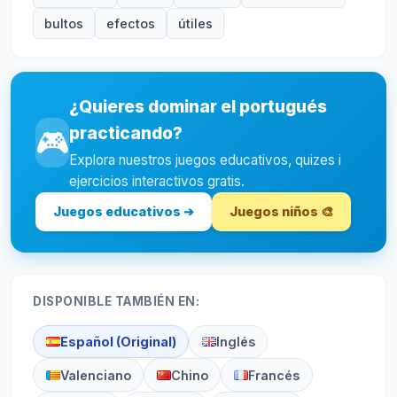
bultos
efectos
útiles
¿Quieres dominar el portugués
practicando?
🎮
Explora nuestros juegos educativos, quizes i
ejercicios interactivos gratis.
Juegos educativos ➔
Juegos niños 🎨
DISPONIBLE TAMBIÉN EN:
Español (Original)
Inglés
Valenciano
Chino
Francés