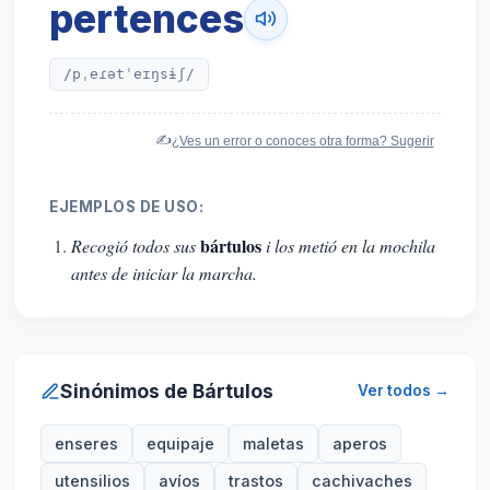
pertences
/pˌeɾətˈeɪŋsɨʃ/
✍️
¿Ves un error o conoces otra forma? Sugerir
EJEMPLOS DE USO:
bártulos
Recogió todos sus
i los metió en la mochila
antes de iniciar la marcha.
Sinónimos de Bártulos
Ver todos →
enseres
equipaje
maletas
aperos
utensilios
avíos
trastos
cachivaches