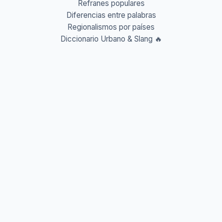
Refranes populares
Diferencias entre palabras
Regionalismos por países
Diccionario Urbano & Slang 🔥
Abreviaturas A-Z
Acrónimos y Siglas
Gentilicios del mundo
Prefijos y Sufijos
Aprende idiomas
Aprende Vocabulario
Aprender inglés
Aprender francés
Aprender alemán
Aprender italiano
Aprender portugués