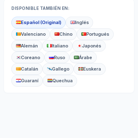
DISPONIBLE TAMBIÉN EN:
Español (Original)
Inglés
Valenciano
Chino
Portugués
Alemán
Italiano
Japonés
Coreano
Ruso
Árabe
Catalán
Gallego
Euskera
Guaraní
Quechua