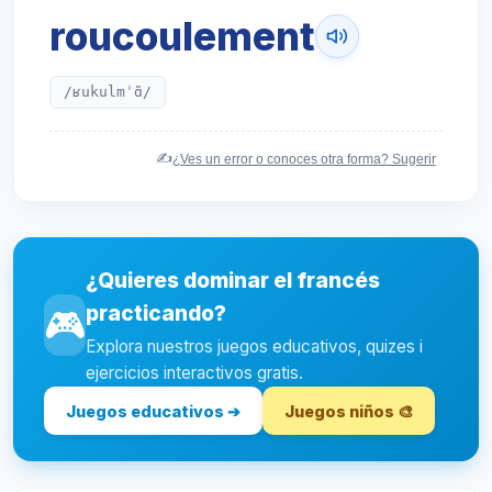
roucoulement
/ʁukulmˈɑ̃/
✍️
¿Ves un error o conoces otra forma? Sugerir
¿Quieres dominar el francés
practicando?
🎮
Explora nuestros juegos educativos, quizes i
ejercicios interactivos gratis.
Juegos educativos ➔
Juegos niños 🎨