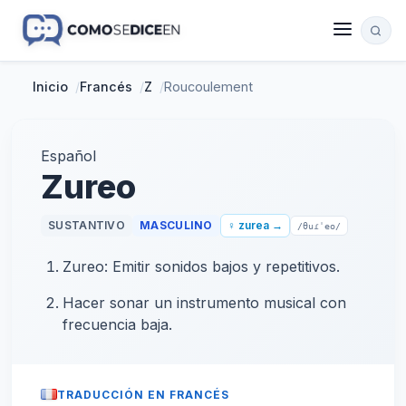
Inicio
/
Francés
/
Z
/
Roucoulement
Español
Zureo
SUSTANTIVO
MASCULINO
♀ zurea →
/θuɾˈeo/
Zureo: Emitir sonidos bajos y repetitivos.
Hacer sonar un instrumento musical con
frecuencia baja.
TRADUCCIÓN EN FRANCÉS