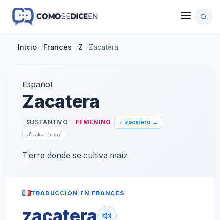
Inicio
/
Francés
/
Z
/
Zacatera
Español
Zacatera
SUSTANTIVO
FEMENINO
♂ zacatero →
/θˌakatˈeɾa/
Tierra donde se cultiva maíz
TRADUCCIÓN EN FRANCÉS
zacatera