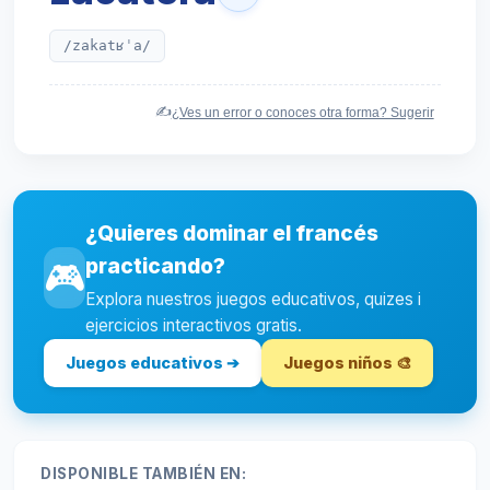
/zakatʁˈa/
✍️
¿Ves un error o conoces otra forma? Sugerir
¿Quieres dominar el francés
practicando?
🎮
Explora nuestros juegos educativos, quizes i
ejercicios interactivos gratis.
Juegos educativos ➔
Juegos niños 🎨
DISPONIBLE TAMBIÉN EN: