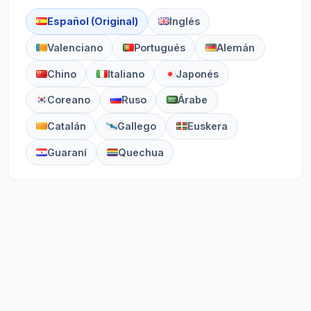
Español (Original)
Inglés
Valenciano
Portugués
Alemán
Chino
Italiano
Japonés
Coreano
Ruso
Árabe
Catalán
Gallego
Euskera
Guaraní
Quechua