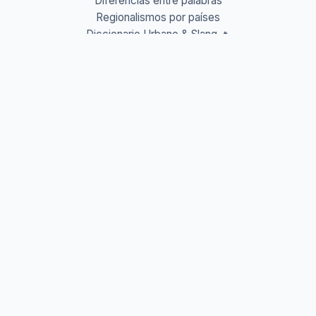
Diferencias entre palabras
Regionalismos por países
Diccionario Urbano & Slang 🔥
Abreviaturas A-Z
Acrónimos y Siglas
Gentilicios del mundo
Prefijos y Sufijos
Aprende idiomas
Aprende Vocabulario
Aprender inglés
Aprender francés
Aprender alemán
Aprender italiano
Aprender portugués