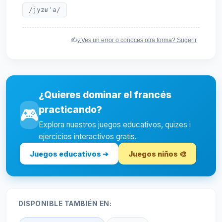
/jyzʁˈa/
✍️
¿Ves un error o conoces otra forma? Sugerir
¿Quieres dominar el francés
practicando?
🎮
Explora nuestros juegos educativos, quizes i
ejercicios interactivos gratis.
Juegos educativos ➔
Juegos niños 🎨
DISPONIBLE TAMBIÉN EN: