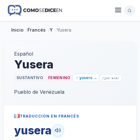
Inicio
/
Francés
/
Y
/
Yusera
Español
Yusera
SUSTANTIVO
FEMENINO
♂ yusero →
/ʝusˈeɾa/
Pueblo de Venezuela
TRADUCCIÓN EN FRANCÉS
yusera