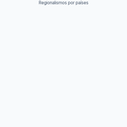
Regionalismos por países
Diccionario Urbano & Slang 🔥
Abreviaturas A-Z
Acrónimos y Siglas
Gentilicios del mundo
Prefijos y Sufijos
Aprende idiomas
Aprende Vocabulario
Aprender inglés
Aprender francés
Aprender alemán
Aprender italiano
Aprender portugués