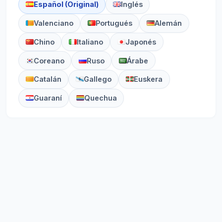
Español (Original)
Inglés
Valenciano
Portugués
Alemán
Chino
Italiano
Japonés
Coreano
Ruso
Árabe
Catalán
Gallego
Euskera
Guaraní
Quechua