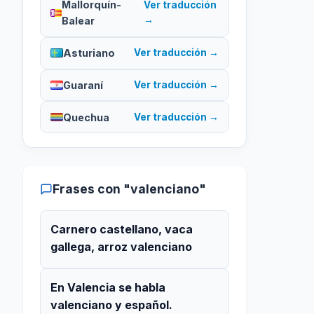
Mallorquín-
Ver traducción
→
Balear
Asturiano
Ver traducción →
Guaraní
Ver traducción →
Quechua
Ver traducción →
Frases con "valenciano"
Carnero castellano, vaca
gallega, arroz valenciano
En Valencia se habla
valenciano y español.