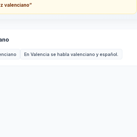
oz valenciano”
iano
lenciano
En Valencia se habla valenciano y español.