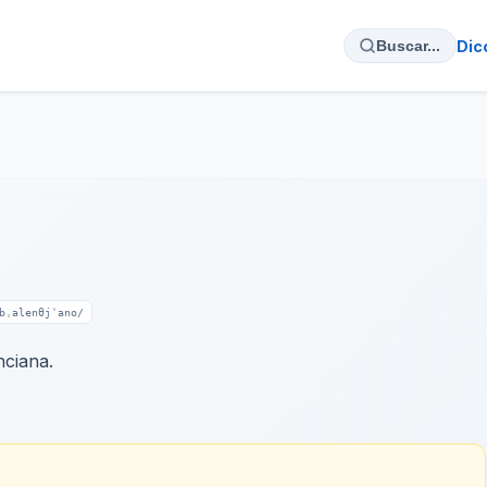
Dic
Buscar...
bˌalenθjˈano/
ciana.