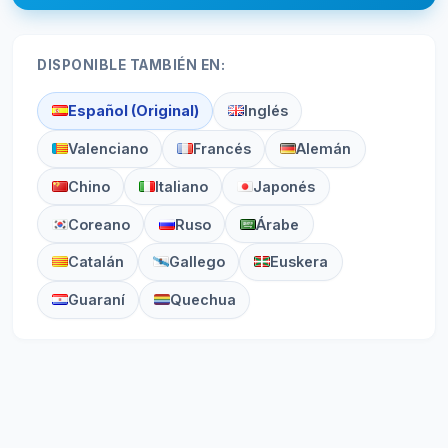
DISPONIBLE TAMBIÉN EN:
Español (Original)
Inglés
Valenciano
Francés
Alemán
Chino
Italiano
Japonés
Coreano
Ruso
Árabe
Catalán
Gallego
Euskera
Guaraní
Quechua