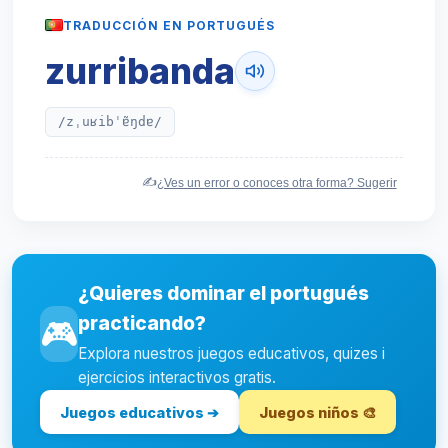
TRADUCCIÓN EN PORTUGUÉS
zurribanda
/zˌuʁibˈɐ̃ŋdɐ/
✍️
¿Ves un error o conoces otra forma? Sugerir
¿Quieres dominar el portugués
practicando?
🎮
Explora nuestros juegos educativos, quizes i
ejercicios interactivos gratis.
Juegos educativos ➔
Juegos niños 🎨