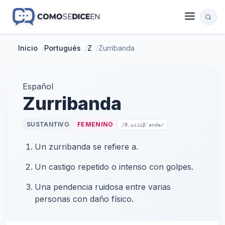
Inicio
/
Portugués
/
Z
/
Zurribanda
Español
Zurribanda
SUSTANTIVO
FEMENINO
/θˌuɾɾiβˈanda/
Un zurribanda se refiere a.
Un castigo repetido o intenso con golpes.
Una pendencia ruidosa entre varias
personas con daño físico.