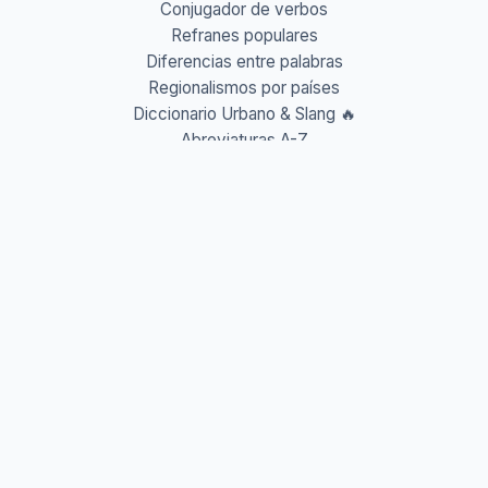
Conjugador de verbos
Refranes populares
Diferencias entre palabras
Regionalismos por países
Diccionario Urbano & Slang 🔥
Abreviaturas A-Z
Acrónimos y Siglas
Gentilicios del mundo
Prefijos y Sufijos
Aprende idiomas
Aprende Vocabulario
Aprender inglés
Aprender francés
Aprender alemán
Aprender italiano
Aprender portugués