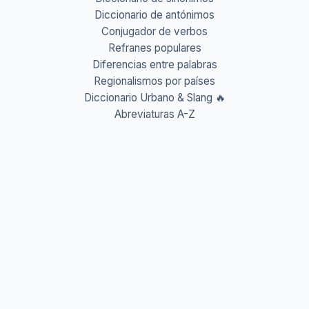
Diccionario de antónimos
Conjugador de verbos
Refranes populares
Diferencias entre palabras
Regionalismos por países
Diccionario Urbano & Slang 🔥
Abreviaturas A-Z
Acrónimos y Siglas
Gentilicios del mundo
Prefijos y Sufijos
Aprende idiomas
Aprende Vocabulario
Aprender inglés
Aprender francés
Aprender alemán