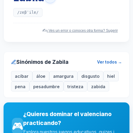
/zɐβˈilɐ/
✍️
¿Ves un error o conoces otra forma? Sugerir
Sinónimos de Zabila
Ver todos →
acíbar
áloe
amargura
disgusto
hiel
pena
pesadumbre
tristeza
zabida
¿Quieres dominar el valenciano
practicando?
🎮
Explora nuestros juegos educativos, quizes i