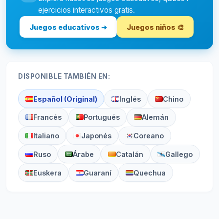
ejercicios interactivos gratis.
Juegos educativos ➔
Juegos niños 🎨
DISPONIBLE TAMBIÉN EN:
Español (Original)
Inglés
Chino
Francés
Portugués
Alemán
Italiano
Japonés
Coreano
Ruso
Árabe
Catalán
Gallego
Euskera
Guaraní
Quechua